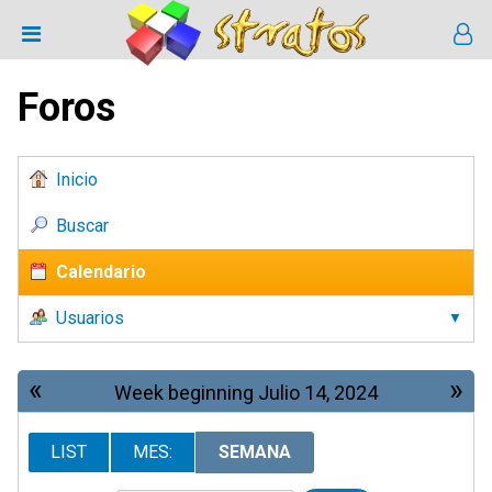
Foros
Inicio
Buscar
Calendario
Usuarios
«
»
Week beginning Julio 14, 2024
LIST
MES:
SEMANA