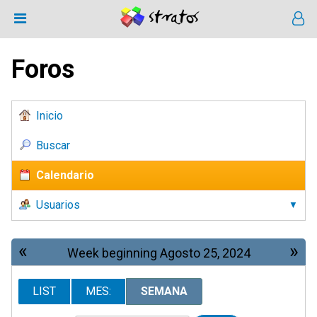
Foros
Inicio
Buscar
Calendario
Usuarios
«
»
Week beginning Agosto 25, 2024
LIST
MES:
SEMANA