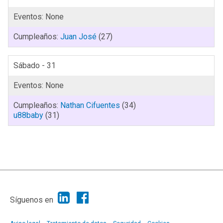
Juan José
(27)
Sábado - 31
Nathan Cifuentes
(34)
u88baby
(31)
|
Ayuda
Ir Arriba ▲
|
,
SMF 2.1.7
SMF © 2013
Simple Machines
Síguenos en