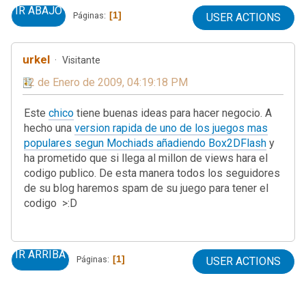
IR ABAJO
1
Páginas
USER ACTIONS
urkel
Visitante
12 de Enero de 2009, 04:19:18 PM
Este
chico
tiene buenas ideas para hacer negocio. A
hecho una
version rapida de uno de los juegos mas
populares segun Mochiads añadiendo Box2DFlash
y
ha prometido que si llega al millon de views hara el
codigo publico. De esta manera todos los seguidores
de su blog haremos spam de su juego para tener el
codigo >:D
IR ARRIBA
1
Páginas
USER ACTIONS