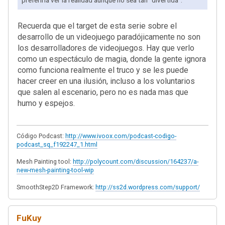
preferiria ver la realidad aunque no sea tan "divertida".
Recuerda que el target de esta serie sobre el
desarrollo de un videojuego paradójicamente no son
los desarrolladores de videojuegos. Hay que verlo
como un espectáculo de magia, donde la gente ignora
como funciona realmente el truco y se les puede
hacer creer en una ilusión, incluso a los voluntarios
que salen al escenario, pero no es nada mas que
humo y espejos.
Código Podcast:
http://www.ivoox.com/podcast-codigo-
podcast_sq_f192247_1.html
Mesh Painting tool:
http://polycount.com/discussion/164237/a-
new-mesh-painting-tool-wip
SmoothStep2D Framework:
http://ss2d.wordpress.com/support/
FuKuy