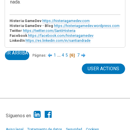
nada.
Histeria GameDev
https://histeriagamedev.com
Histeria GameDev - Blog
https://histeriagamedev.wordpress.com
Twitter
https://twitter.com/SantiHisteria
Facebook
https://facebook.com/histeriagamedev
LinkedIn
https://es.linkedin.com/in/santiandrade
IR ARRIBA
1
...
4
5
6
7
Páginas
USER ACTIONS
|
Ayuda
Ir Arriba ▲
|
,
SMF 2.1.7
SMF © 2013
Simple Machines
Síguenos en
Aviso legal
Tratamiento de datos
Seguridad
Cookies