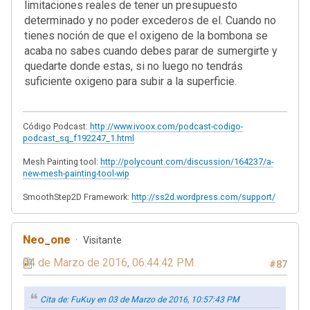
limitaciones reales de tener un presupuesto
determinado y no poder excederos de el. Cuando no
tienes noción de que el oxigeno de la bombona se
acaba no sabes cuando debes parar de sumergirte y
quedarte donde estas, si no luego no tendrás
suficiente oxigeno para subir a la superficie.
Código Podcast:
http://www.ivoox.com/podcast-codigo-
podcast_sq_f192247_1.html
Mesh Painting tool:
http://polycount.com/discussion/164237/a-
new-mesh-painting-tool-wip
SmoothStep2D Framework:
http://ss2d.wordpress.com/support/
Neo_one
Visitante
04 de Marzo de 2016, 06:44:42 PM
#87
Cita de: FuKuy en 03 de Marzo de 2016, 10:57:43 PM