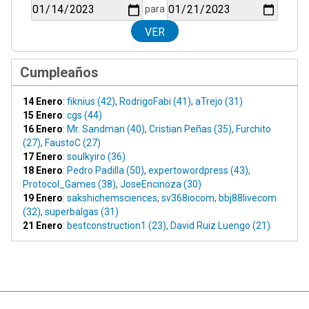
para
Cumpleaños
14 Enero
:
fiknius (42)
,
RodrigoFabi (41)
,
aTrejo (31)
15 Enero
:
cgs (44)
16 Enero
:
Mr. Sandman (40)
,
Cristian Peñas (35)
,
Furchito
(27)
,
FaustoC (27)
17 Enero
:
soulkyiro (36)
18 Enero
:
Pedro Padilla (50)
,
expertowordpress (43)
,
Protocol_Games (38)
,
JoseEncinoza (30)
19 Enero
:
sakshichemsciences
,
sv368iocom
,
bbj88livecom
(32)
,
superbalgas (31)
21 Enero
:
bestconstruction1 (23)
,
David Ruiz Luengo (21)
|
Ayuda
Ir Arriba ▲