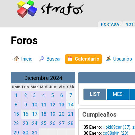
PORTADA
NOTI
Foros
Inicio
Buscar
Calendario
Usuarios
Diciembre 2024
Dom
Lun
Mar
Mié
Jue
Vie
Sáb
LIST
MES:
1
2
3
4
5
6
7
8
9
10
11
12
13
14
Cumpleaños
15
16
17
18
19
20
21
22
23
24
25
26
27
28
05 Enero
:
Hoki69car (37)
,
z
29
30
31
06 Enero
:
co88skin (28)