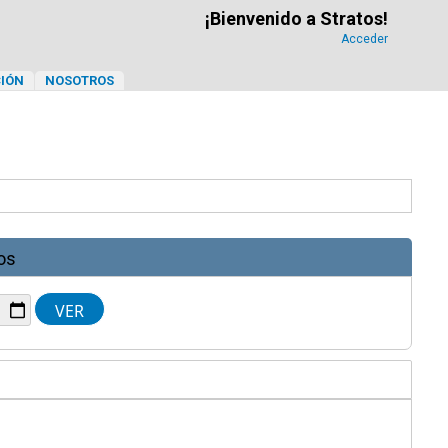
¡Bienvenido a Stratos!
Acceder
IÓN
NOSOTROS
os