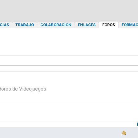
CIAS
TRABAJO
COLABORACIÓN
ENLACES
FOROS
FORMAC
adores de Videojuegos