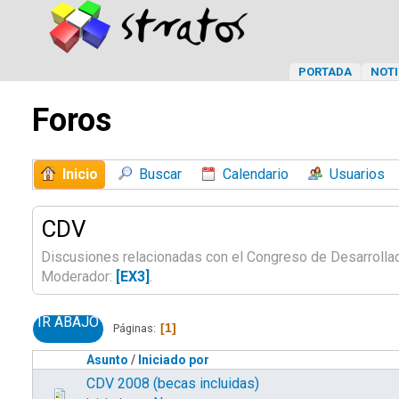
PORTADA
NOTI
Foros
Inicio
Buscar
Calendario
Usuarios
CDV
Discusiones relacionadas con el Congreso de Desarroll
Moderador:
[EX3]
.
IR ABAJO
1
Páginas
Asunto
/
Iniciado por
CDV 2008 (becas incluidas)