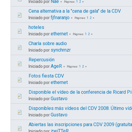
Nae
Iniciado por
1
2
Páginas
Cena alternativa a la "cena de gala" de la CDV
fjfnaranjo
Iniciado por
1
2
Páginas
hoteles
ethernet
Iniciado por
1
2
Páginas
Charla sobre audio
synchrnzr
Iniciado por
Repercusión
AgeR
Iniciado por
1
2
Páginas
Fotos fiesta CDV
ethernet
Iniciado por
Disponible el vídeo de la conferencia de Ricard Pi
Gustavo
Iniciado por
Disponibles más vídeos del CDV 2008. Último víd
Gustavo
Iniciado por
Abiertas las inscripciones para CDV 2009 (gratuíta
zwiTTeR
Iniciado por