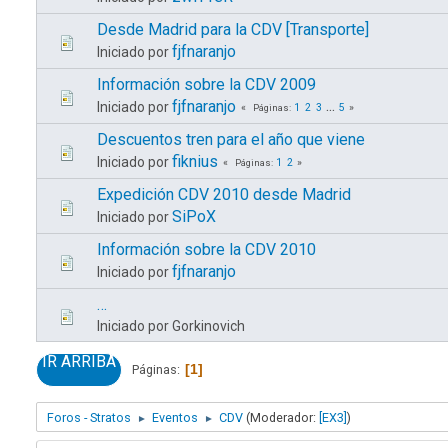
Desde Madrid para la CDV [Transporte]
fjfnaranjo
Iniciado por
Información sobre la CDV 2009
fjfnaranjo
Iniciado por
1
2
3
...
5
Páginas
Descuentos tren para el año que viene
fiknius
Iniciado por
1
2
Páginas
Expedición CDV 2010 desde Madrid
SiPoX
Iniciado por
Información sobre la CDV 2010
fjfnaranjo
Iniciado por
…
Iniciado por Gorkinovich
IR ARRIBA
1
Páginas
Foros - Stratos
Eventos
CDV
(Moderador:
[EX3]
)
►
►