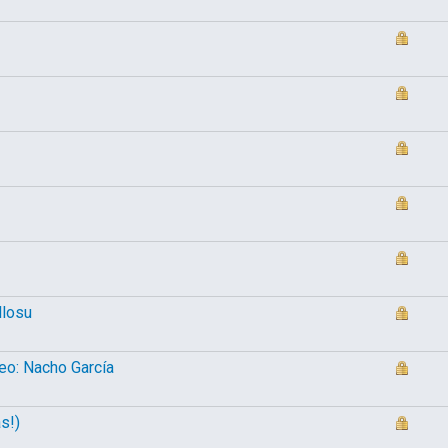
llosu
eo: Nacho García
s!)