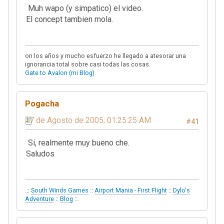
Muh wapo (y simpatico) el video.
El concept tambien mola.
on los años y mucho esfuerzo he llegado a atesorar una
ignorancia total sobre casi todas las cosas.
Gate to Avalon (mi Blog)
Pogacha
17 de Agosto de 2005, 01:25:25 AM
#41
Si, realmente muy bueno che.
Saludos
.::
South Winds Games
::
Airport Mania - First Flight
::
Dylo's
Adventure
::
Blog
::.