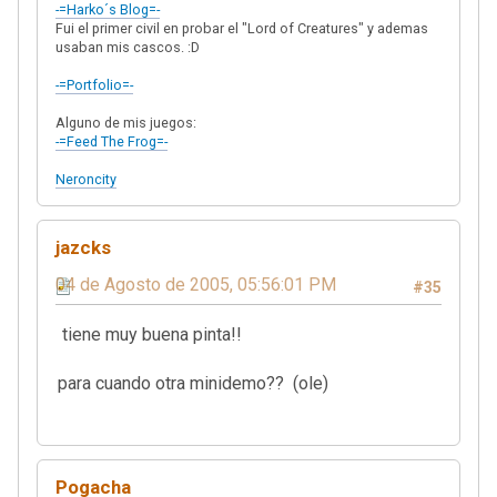
-=Harko´s Blog=-
Fui el primer civil en probar el "Lord of Creatures" y ademas
usaban mis cascos. :D
-=Portfolio=-
Alguno de mis juegos:
-=Feed The Frog=-
Neroncity
jazcks
04 de Agosto de 2005, 05:56:01 PM
#35
tiene muy buena pinta!!
para cuando otra minidemo?? (ole)
Pogacha