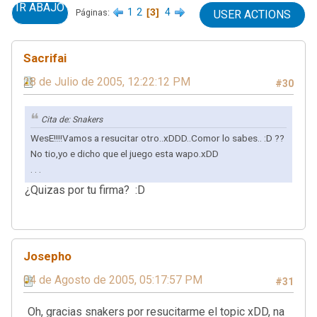
IR ABAJO
1
2
3
4
Páginas
USER ACTIONS
Sacrifai
28 de Julio de 2005, 12:22:12 PM
#30
Cita de: Snakers
WesE!!!!Vamos a resucitar otro..xDDD..Comor lo sabes.. :D ??
No tio,yo e dicho que el juego esta wapo.xDD
. . .
¿Quizas por tu firma? :D
Josepho
04 de Agosto de 2005, 05:17:57 PM
#31
Oh, gracias snakers por resucitarme el topic xDD, na