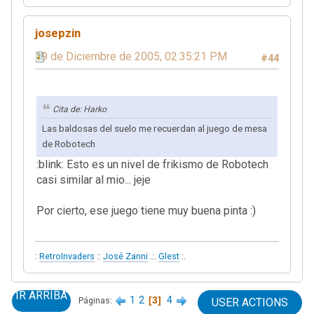
josepzin
19 de Diciembre de 2005, 02:35:21 PM
#44
Cita de: Harko
Las baldosas del suelo me recuerdan al juego de mesa
de Robotech
:blink: Esto es un nivel de frikismo de Robotech
casi similar al mio... jeje
Por cierto, ese juego tiene muy buena pinta :)
:
RetroInvaders
::
José Zanni
.:.
Glest
:.
IR ARRIBA
1
2
3
4
Páginas
USER ACTIONS