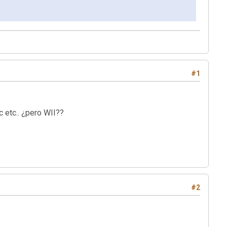
#1
c etc.. ¿pero WII??
#2