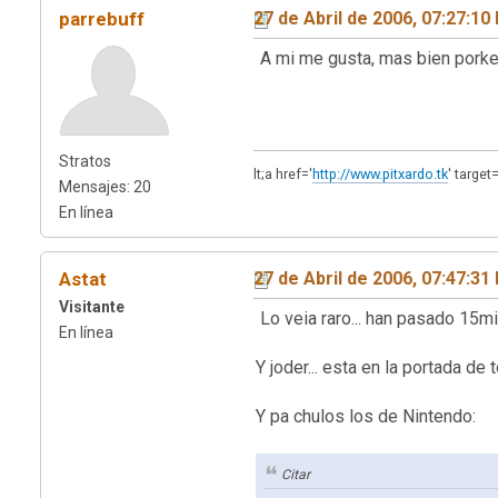
parrebuff
27 de Abril de 2006, 07:27:10
A mi me gusta, mas bien porke 
Stratos
lt;a href='
http://www.pitxardo.tk
' targe
Mensajes: 20
En línea
Astat
27 de Abril de 2006, 07:47:31
Visitante
Lo veia raro... han pasado 15
En línea
Y joder... esta en la portada de 
Y pa chulos los de Nintendo:
Citar