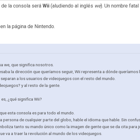
 de la consola será
Wii
(aludiendo al inglés
we
). Un nombre fata
 en la página de Nintendo.
a we, que significa nosotros.
saba la dirección que queríamos seguir, Wii representa a dónde queríamos l
 separan a los usuarios de videojuegos con el resto del mundo.
deojuegos? y al resto de la gente.
es, ¿qué significa Wii?
 que esta consola es para todo el mundo.
a persona de cualquier parte del globo, hable el idioma que hable. Sin confu
simboliza tanto su mando único como la imagen de gente que se da cita para j
ue va a traer la revolución al mundo de los videojuegos.