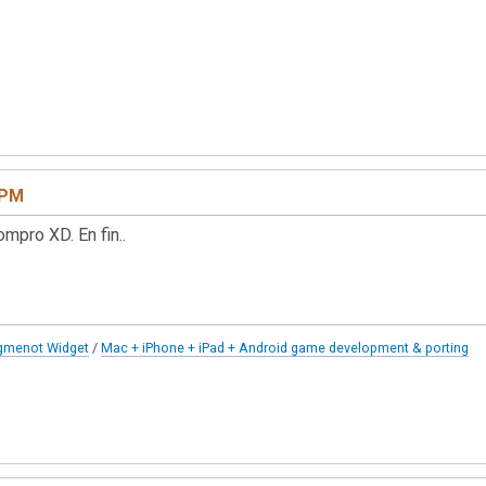
 PM
pro XD. En fin..
gmenot Widget
/
Mac + iPhone + iPad + Android game development & porting