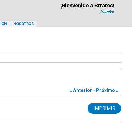
¡Bienvenido a Stratos!
Acceder
IÓN
NOSOTROS
« Anterior
-
Próximo »
IMPRIMIR