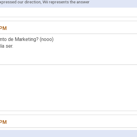
xpressed our direction, Wii represents the answer
 PM
nto de Marketing? (nooo)
a ser.
 PM