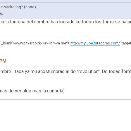
de Marketing? (nooo)
r.
on la tonteria del nombre han logrado ke todos los foros se satu
t='_blank'>www.pitxardo.tk</a><br><a href='
http://mytube.bitacoras.com/
' targ
 PM
mbre... taba ya mu acostumbrao al de "revolution". De todas for
anas de ver algo mas la consola)