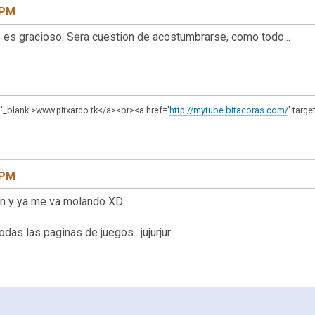
 PM
es gracioso. Sera cuestion de acostumbrarse, como todo...
t='_blank'>www.pitxardo.tk</a><br><a href='
http://mytube.bitacoras.com/
' targ
 PM
min y ya me va molando XD
todas las paginas de juegos.. jujurjur