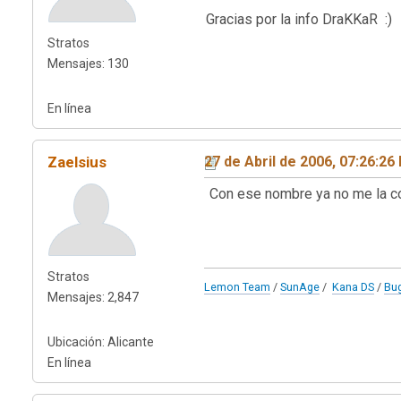
Gracias por la info DraKKaR :)
Stratos
Mensajes: 130
En línea
Zaelsius
27 de Abril de 2006, 07:26:26
Con ese nombre ya no me la com
Stratos
Lemon Team
/
SunAge
/
Kana DS
/
Bu
Mensajes: 2,847
Ubicación: Alicante
En línea