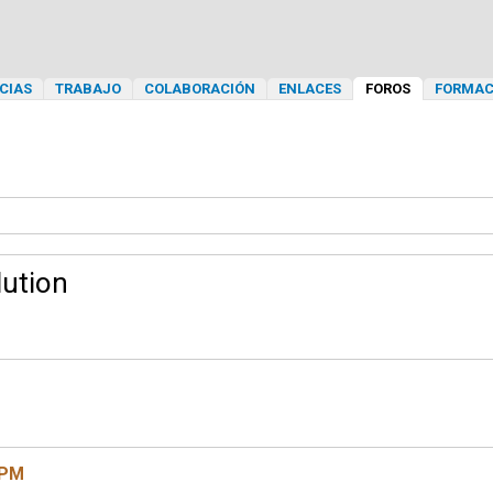
CIAS
TRABAJO
COLABORACIÓN
ENLACES
FOROS
FORMAC
lution
 PM