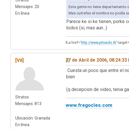
Stratos
Esta gente no tiene departamento 
Mensajes: 20
Mas cutrefeo el nombre no podía se
En línea
Parece ke si ke tienen, porke c
todos (si, mas aun...)
lt;a href='
http://www.pitxardo.tk
' targe
[Vil]
27 de Abril de 2006, 08:24:33
Cuesta un poco que entre el no
bien
(q decepcion de video, tenia g
Stratos
Mensajes: 813
www.fregocles.com
Ubicación: Granada
En línea