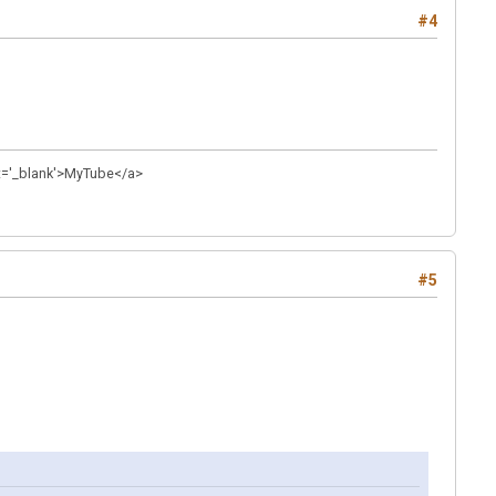
#4
et='_blank'>MyTube</a>
#5