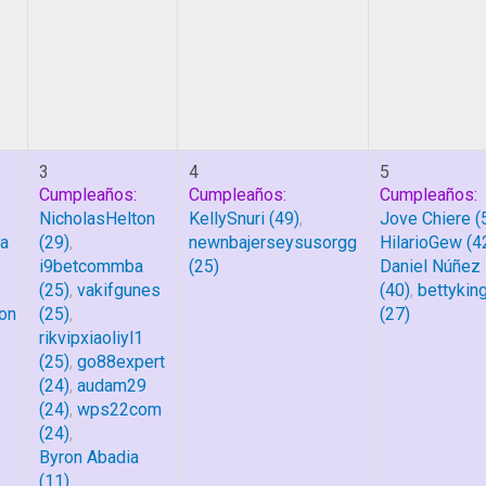
3
4
5
Cumpleaños:
Cumpleaños:
Cumpleaños:
NicholasHelton
KellySnuri
(49)
,
Jove Chiere
(
a
(29)
,
newnbajerseysusorgg
HilarioGew
(4
i9betcommba
(25)
Daniel Núñez
(25)
,
vakifgunes
(40)
,
bettykin
on
(25)
,
(27)
rikvipxiaoliyl1
(25)
,
go88expert
(24)
,
audam29
(24)
,
wps22com
(24)
,
Byron Abadia
(11)