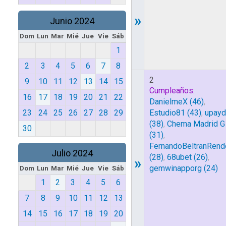
»
Junio 2024
Dom
Lun
Mar
Mié
Jue
Vie
Sáb
1
2
3
4
5
6
7
8
2
9
10
11
12
13
14
15
Cumpleaños:
16
17
18
19
20
21
22
DanielmeX
(46)
,
23
24
25
26
27
28
29
Estudio81
(43)
,
upayd
(38)
,
Chema Madrid G
30
(31)
,
FernandoBeltranRend
Julio 2024
(28)
,
68ubet
(26)
,
»
gemwinapporg
(24)
Dom
Lun
Mar
Mié
Jue
Vie
Sáb
1
2
3
4
5
6
7
8
9
10
11
12
13
14
15
16
17
18
19
20