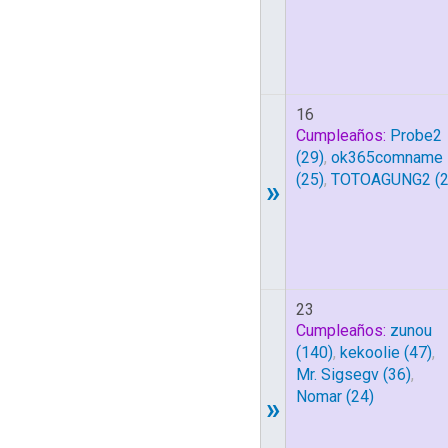
16
Cumpleaños:
Probe2
(29)
,
ok365comname
(25)
,
TOTOAGUNG2
(2
»
23
Cumpleaños:
zunou
(140)
,
kekoolie
(47)
,
Mr. Sigsegv
(36)
,
Nomar
(24)
»