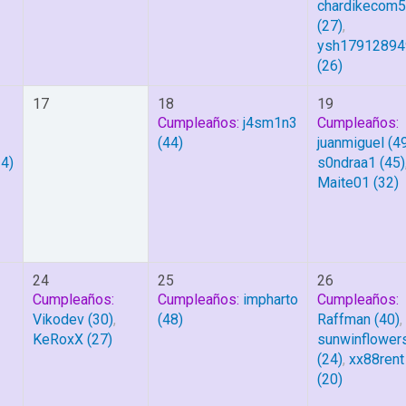
chardikecom
(27)
,
ysh17912894
(26)
17
18
19
Cumpleaños:
j4sm1n3
Cumpleaños:
(44)
juanmiguel
(49
4)
s0ndraa1
(45)
Maite01
(32)
24
25
26
Cumpleaños:
Cumpleaños:
impharto
Cumpleaños:
Vikodev
(30)
,
(48)
Raffman
(40)
,
KeRoxX
(27)
sunwinflower
(24)
,
xx88rent
(20)