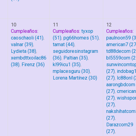
10
11
12
Cumpleaños:
Cumpleaños:
tyxop
Cumpleaños:
caoschaoli
(41)
,
(51)
,
pg66homes
(51)
,
paulnoon59
(3
valnar
(39)
,
tamat
(44)
,
american7
(27
Lydieta
(38)
,
seguidoresinstagram
td88decom
(2
xembdttxoilac86
(36)
,
Paltian
(35)
,
bl5559com
(2
(38)
,
Firenz
(36)
kl99icu1
(35)
,
sunwincomto
mplacesguru
(30)
,
(27)
,
indobag
Lorena Martínez
(30)
(27)
,
lc88onl
(
aarongbdcom
(27)
,
cmerica
(27)
,
wishspor
(27)
,
nakshihatco
(27)
,
Darazcom29
(27)
,