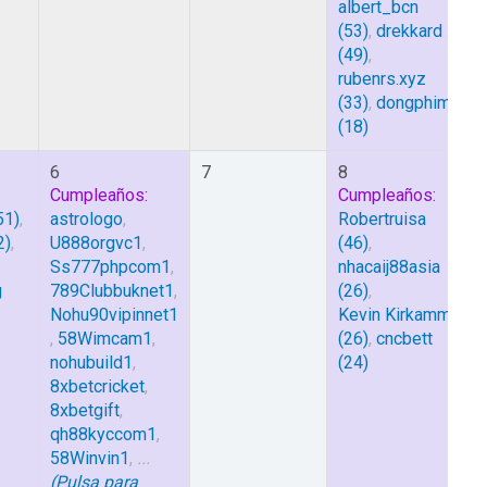
albert_bcn
(53)
,
drekkard
(49)
,
rubenrs.xyz
(33)
,
dongphim
(18)
6
7
8
Cumpleaños:
Cumpleaños:
51)
,
astrologo
,
Robertruisa
2)
,
U888orgvc1
,
(46)
,
Ss777phpcom1
,
nhacaij88asia
g
789Clubbuknet1
,
(26)
,
Nohu90vipinnet1
Kevin Kirkamm
,
58Wimcam1
,
(26)
,
cncbett
nohubuild1
,
(24)
8xbetcricket
,
8xbetgift
,
qh88kyccom1
,
58Winvin1
,
...
(Pulsa para