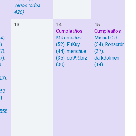
verlos todos
428)
13
14
15
Cumpleaños:
Cumpleaños:
4)
,
Mikomedes
Miguel Cid
)
,
(52)
,
FuKuy
(54)
,
Renacrdr
7)
,
(44)
,
merichuel
(27)
,
7)
,
(35)
,
go999biz
darkdolmen
p
(30)
(14)
1
27)
,
n52
t
m558