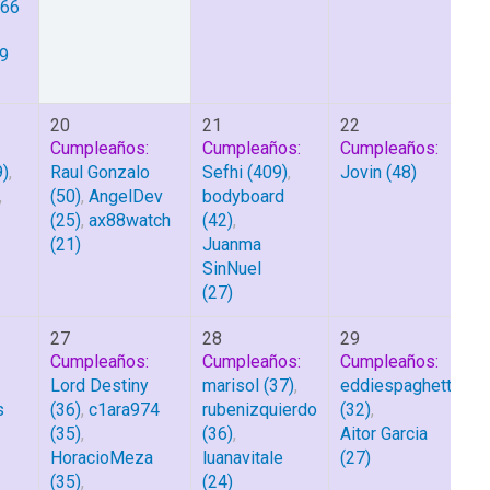
566
9
20
21
22
Cumpleaños:
Cumpleaños:
Cumpleaños:
)
,
Raul Gonzalo
Sefhi
(409)
,
Jovin
(48)
,
(50)
,
AngelDev
bodyboard
(25)
,
ax88watch
(42)
,
(21)
Juanma
SinNuel
(27)
27
28
29
Cumpleaños:
Cumpleaños:
Cumpleaños:
Lord Destiny
marisol
(37)
,
eddiespaghetti
s
(36)
,
c1ara974
rubenizquierdo
(32)
,
(35)
,
(36)
,
Aitor Garcia
HoracioMeza
luanavitale
(27)
(35)
,
(24)