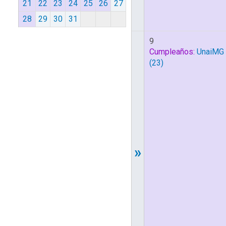
21
22
23
24
25
26
27
28
29
30
31
9
Cumpleaños:
UnaiMG
(23)
»