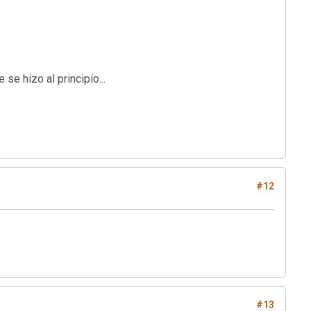
 hizo al principio...
#12
#13