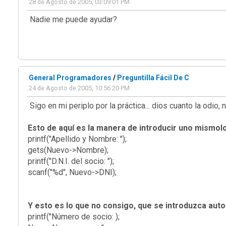
28 de Agosto de 2005, 03:09:01 PM
Nadie me puede ayudar?
General Programadores
/
Preguntilla Fácil De C
24 de Agosto de 2005, 10:56:20 PM
Sigo en mi periplo por la práctica... dios cuanto la odio,
Esto de aquí es la manera de introducir uno mismolos
printf("Apellido y Nombre: ");
gets(Nuevo->Nombre);
printf("D.N.I. del socio: ");
scanf("%d", Nuevo->DNI);
Y esto es lo que no consigo, que se introduzca aut
printf("Número de socio: );