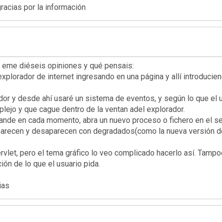
acias por la información
u eme diéseis opiniones y qué pensais:
explorador de internet ingresando en una página y allí introducie
ador y desde ahí usaré un sistema de eventos, y según lo que el 
ejo y que cague dentro de la ventan adel explorador.
ande en cada momento, abra un nuevo proceso o fichero en el ser
arecen y desaparecen con degradados(como la nueva versión del 
ervlet, pero el tema gráfico lo veo complicado hacerlo así. Tamp
ón de lo que el usuario pida.
ias