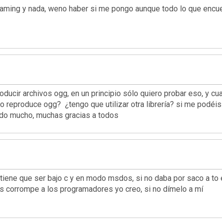
ming y nada, weno haber si me pongo aunque todo lo que encuent
producir archivos ogg, en un principio sólo quiero probar eso, y
 reproduce ogg? ¿tengo que utilizar otra librería? si me podéis 
ado mucho, muchas gracias a todos
iene que ser bajo c y en modo msdos, si no daba por saco a to est
es corrompe a los programadores yo creo, si no dímelo a mí