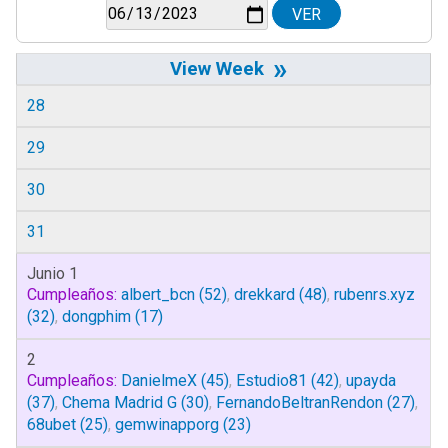
»
28
29
30
31
Junio 1
Cumpleaños:
albert_bcn
(52)
,
drekkard
(48)
,
rubenrs.xyz
(32)
,
dongphim
(17)
2
Cumpleaños:
DanielmeX
(45)
,
Estudio81
(42)
,
upayda
(37)
,
Chema Madrid G
(30)
,
FernandoBeltranRendon
(27)
,
68ubet
(25)
,
gemwinapporg
(23)