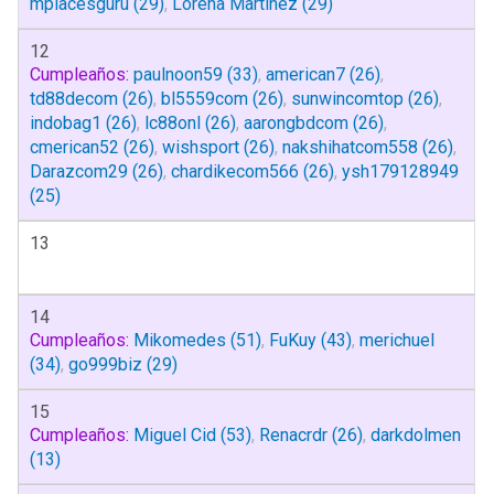
mplacesguru
(29)
,
Lorena Martínez
(29)
12
Cumpleaños:
paulnoon59
(33)
,
american7
(26)
,
td88decom
(26)
,
bl5559com
(26)
,
sunwincomtop
(26)
,
indobag1
(26)
,
lc88onl
(26)
,
aarongbdcom
(26)
,
cmerican52
(26)
,
wishsport
(26)
,
nakshihatcom558
(26)
,
Darazcom29
(26)
,
chardikecom566
(26)
,
ysh179128949
(25)
13
14
Cumpleaños:
Mikomedes
(51)
,
FuKuy
(43)
,
merichuel
(34)
,
go999biz
(29)
15
Cumpleaños:
Miguel Cid
(53)
,
Renacrdr
(26)
,
darkdolmen
(13)