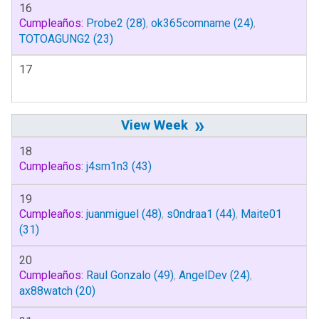
16
Cumpleaños:
Probe2
(28)
,
ok365comname
(24)
,
TOTOAGUNG2
(23)
17
»
18
Cumpleaños:
j4sm1n3
(43)
19
Cumpleaños:
juanmiguel
(48)
,
s0ndraa1
(44)
,
Maite01
(31)
20
Cumpleaños:
Raul Gonzalo
(49)
,
AngelDev
(24)
,
ax88watch
(20)