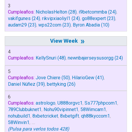
3
Cumpleaños:
NicholasHelton
(28)
,
i9betcommba
(24)
,
vakifgunes
(24)
,
rikvipxiaoliyl1
(24)
,
go88expert
(23)
,
audam29
(23)
,
wps22com
(23)
,
Byron Abadia
(10)
»
4
Cumpleaños:
KellySnuri
(48)
,
newnbajerseysusorgg
(24)
5
Cumpleaños:
Jove Chiere
(50)
,
HilarioGew
(41)
,
Daniel Núñez
(39)
,
bettyking
(26)
6
Cumpleaños:
astrologo
,
U888orgvc1
,
Ss777phpcom1
,
789Clubbuknet1
,
Nohu90vipinnet1
,
58Wimcam1
,
nohubuild1
,
8xbetcricket
,
8xbetgift
,
qh88kyccom1
,
58Winvin1
,
...
(Pulsa para verlos todos 428)