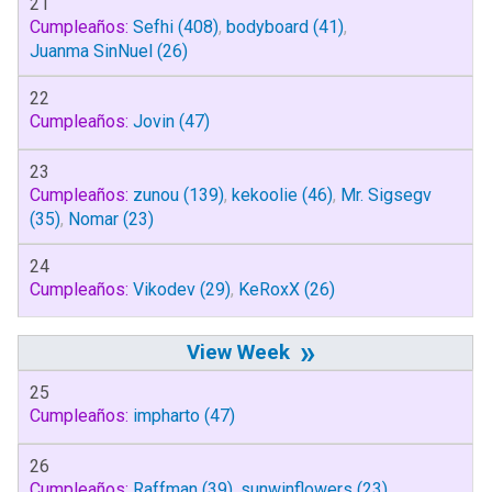
21
Cumpleaños:
Sefhi
(408)
,
bodyboard
(41)
,
Juanma SinNuel
(26)
22
Cumpleaños:
Jovin
(47)
23
Cumpleaños:
zunou
(139)
,
kekoolie
(46)
,
Mr. Sigsegv
(35)
,
Nomar
(23)
24
Cumpleaños:
Vikodev
(29)
,
KeRoxX
(26)
»
25
Cumpleaños:
impharto
(47)
26
Cumpleaños:
Raffman
(39)
,
sunwinflowers
(23)
,