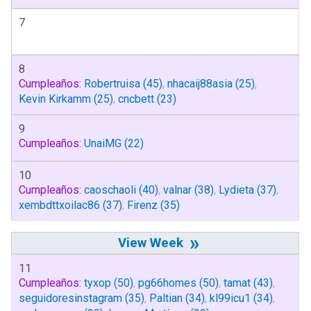
7
8
Cumpleaños:
Robertruisa
(45)
,
nhacaij88asia
(25)
,
Kevin Kirkamm
(25)
,
cncbett
(23)
9
Cumpleaños:
UnaiMG
(22)
10
Cumpleaños:
caoschaoli
(40)
,
valnar
(38)
,
Lydieta
(37)
,
xembdttxoilac86
(37)
,
Firenz
(35)
»
11
Cumpleaños:
tyxop
(50)
,
pg66homes
(50)
,
tamat
(43)
,
seguidoresinstagram
(35)
,
Paltian
(34)
,
kl99icu1
(34)
,