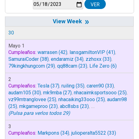
»
30
Mayo 1
Cumpleaños:
warrasen
(42)
,
lansgamiltonVIP
(41)
,
SamuraiCoder
(38)
,
endaramiz
(34)
,
zzhoxx
(33)
,
79kingkhungcom
(29)
,
qq88cam
(23)
,
Life Zero
(6)
2
Cumpleaños:
Tesla
(37)
,
ruiling
(35)
,
caren90
(33)
,
audam105
(30)
,
mk9mba
(27)
,
nhacaimksportsooo
(25)
,
vz99mtranglovee
(25)
,
nhacaiking33ooo
(25)
,
audam98
(25)
,
mkgameproo
(23)
,
abc8sbs
(23)
,
...
(Pulsa para verlos todos 29)
3
Cumpleaños:
Markpons
(34)
,
julioperalta5522
(33)