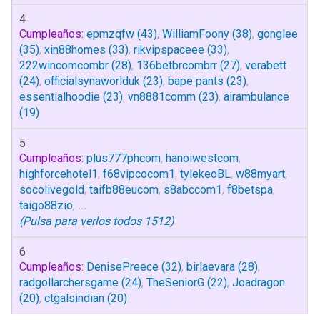
4
Cumpleaños:
epmzqfw
(43)
,
WilliamFoony
(38)
,
gonglee
(35)
,
xin88homes
(33)
,
rikvipspaceee
(33)
,
222wincomcombr
(28)
,
136betbrcombrr
(27)
,
verabett
(24)
,
officialsynaworlduk
(23)
,
bape pants
(23)
,
essentialhoodie
(23)
,
vn8881comm
(23)
,
airambulance
(19)
5
Cumpleaños:
plus777phcom
,
hanoiwestcom
,
highforcehotel1
,
f68vipcocom1
,
tylekeoBL
,
w88myart
,
socolivegold
,
taifb88eucom
,
s8abccom1
,
f8betspa
,
taigo88zio
,
...
(Pulsa para verlos todos 1512)
6
Cumpleaños:
DenisePreece
(32)
,
birlaevara
(28)
,
radgollarchersgame
(24)
,
TheSeniorG
(22)
,
Joadragon
(20)
,
ctgalsindian
(20)