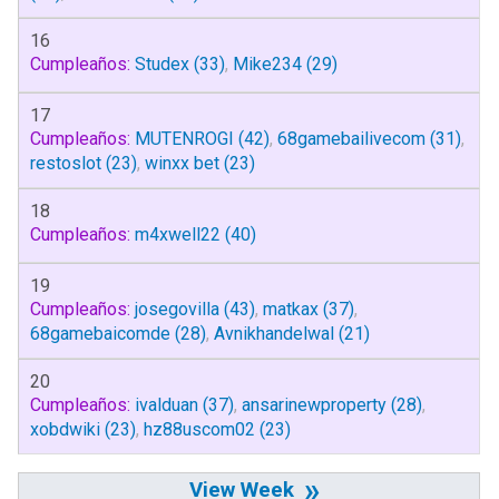
16
Cumpleaños:
Studex
(33)
,
Mike234
(29)
17
Cumpleaños:
MUTENROGI
(42)
,
68gamebailivecom
(31)
,
restoslot
(23)
,
winxx bet
(23)
18
Cumpleaños:
m4xwell22
(40)
19
Cumpleaños:
josegovilla
(43)
,
matkax
(37)
,
68gamebaicomde
(28)
,
Avnikhandelwal
(21)
20
Cumpleaños:
ivalduan
(37)
,
ansarinewproperty
(28)
,
xobdwiki
(23)
,
hz88uscom02
(23)
»