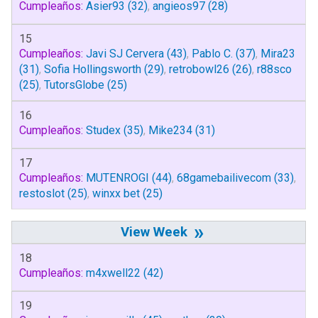
Cumpleaños:
Asier93
(32)
,
angieos97
(28)
15
Cumpleaños:
Javi SJ Cervera
(43)
,
Pablo C.
(37)
,
Mira23
(31)
,
Sofia Hollingsworth
(29)
,
retrobowl26
(26)
,
r88sco
(25)
,
TutorsGlobe
(25)
16
Cumpleaños:
Studex
(35)
,
Mike234
(31)
17
Cumpleaños:
MUTENROGI
(44)
,
68gamebailivecom
(33)
,
restoslot
(25)
,
winxx bet
(25)
»
18
Cumpleaños:
m4xwell22
(42)
19