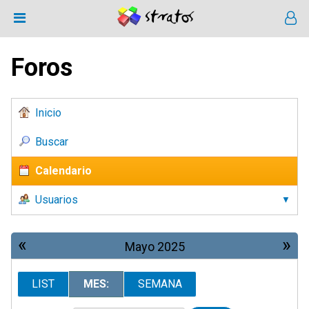
Foros
Inicio
Buscar
Calendario
Usuarios
«
»
Mayo 2025
LIST
MES:
SEMANA