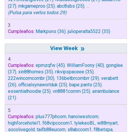
(27)
,
mkgameproo
(25)
,
abc8sbs
(25)
,
...
(Pulsa para verlos todos 29)
3
Cumpleaños:
Markpons
(36)
,
julioperalta5522
(35)
»
4
Cumpleaños:
epmzqfw
(45)
,
WilliamFoony
(40)
,
gonglee
(37)
,
xin88homes
(35)
,
rikvipspaceee
(35)
,
222wincomcombr
(30)
,
136betbrcombrr
(29)
,
verabett
(26)
,
officialsynaworlduk
(25)
,
bape pants
(25)
,
essentialhoodie
(25)
,
vn8881comm
(25)
,
airambulance
(21)
5
Cumpleaños:
plus777phcom
,
hanoiwestcom
,
highforcehotel1
,
f68vipcocom1
,
tylekeoBL
,
w88myart
,
socolivegold
,
taifb88eucom
,
s8abccom1
,
f8betspa
,